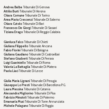
Andrea Balba
Tribunale Di Genova
Attilio Burti
Tribunale Di Verona
Chiara Comune
Tribunale Di Torino
Anna Maria Crescenzi
Tribunale Di Salerno
Chiara Cutolo
Tribunale Di Bari
Francesco De Giorgi
Tribunale Di Sassari
Tiziana Drago
Tribunale Di Reggio Calabria
Gianluca Falco
Tribunale Di Chieti
Giuliana Filippello
Tribunale Ancona
Fabio Florini
Tribunale Di Bologna
Giuliana Gaudiano
Tribunale Di Castrovillari
Stefano Giusberti
Tribunale Di Ferrara
Luigi Guariniello
Tribunale Di Roma
Valeria La Battaglia
Tribunale Di Matera
Paola Liaci
Tribunale Di Lecce
Giulia Maria Lignani
Tribunale Di Perugia
Giuseppe Lo Presti
Tribunale Di Barcellona P.G.
Laura Messina
Tribunale Di Catania
Alessandra Migliorino
Tribunale Di Pisa
Fabrizio Minutoli
Tribunale Di Palermo
Emanuela Musi
Tribunale Di Torre Annunziata
Michele Palagano
Tribunale Di Foggia