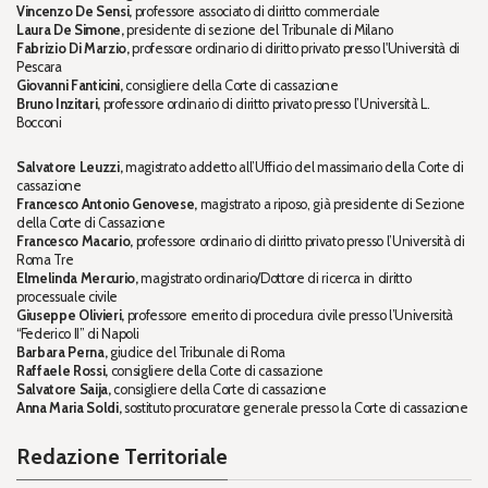
Vincenzo De Sensi,
professore associato di diritto commerciale
Laura De Simone,
presidente di sezione del Tribunale di Milano
Fabrizio Di Marzio,
professore ordinario di diritto privato presso l'Università di
Pescara
Giovanni Fanticini,
consigliere della Corte di cassazione
Bruno Inzitari,
professore ordinario di diritto privato presso l’Università L.
Bocconi
Salvatore Leuzzi,
magistrato addetto all’Ufficio del massimario della Corte di
cassazione
Francesco Antonio Genovese,
magistrato a riposo, già presidente di Sezione
della Corte di Cassazione
Francesco Macario,
professore ordinario di diritto privato presso l’Università di
Roma Tre
Elmelinda Mercurio,
magistrato ordinario/Dottore di ricerca in diritto
processuale civile
Giuseppe Olivieri,
professore emerito di procedura civile presso l’Università
“Federico II” di Napoli
Barbara Perna,
giudice del Tribunale di Roma
Raffaele Rossi,
consigliere della Corte di cassazione
Salvatore Saija,
consigliere della Corte di cassazione
Anna Maria Soldi,
sostituto procuratore generale presso la Corte di cassazione
Redazione Territoriale