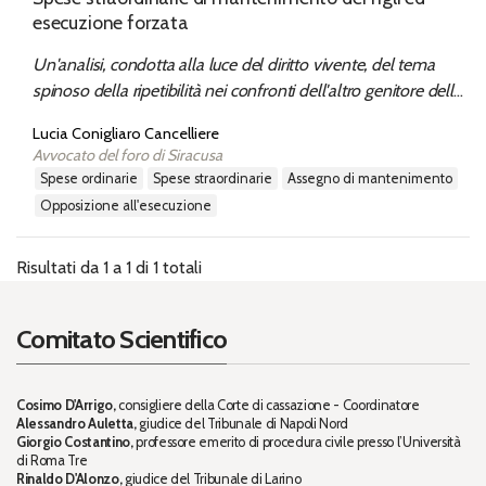
esecuzione forzata
Un'analisi, condotta alla luce del diritto vivente, del tema
spinoso della ripetibilità nei confronti dell'altro genitore delle
spese c.d. "straordinarie" sostenute dal collocatario o
Lucia Conigliaro Cancelliere
affidatario esclusivo del figlio minore. L'allargamento dei limiti
Avvocato del foro di Siracusa
di utilizzabilità a tal fine del titolo esecutivo originario
spese ordinarie
spese straordinarie
assegno di mantenimento
nell'evoluzione recente della giurisprudenza di legittimità.
opposizione all'esecuzione
Risultati da 1 a 1 di 1 totali
Comitato Scientifico
Cosimo D'Arrigo,
consigliere della Corte di cassazione - Coordinatore
Alessandro Auletta,
giudice del Tribunale di Napoli Nord
Giorgio Costantino,
professore emerito di procedura civile presso l’Università
di Roma Tre
Rinaldo D'Alonzo,
giudice del Tribunale di Larino