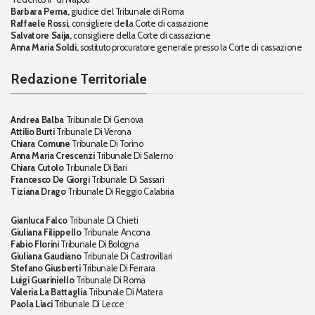
Barbara Perna,
giudice del Tribunale di Roma
Raffaele Rossi,
consigliere della Corte di cassazione
Salvatore Saija,
consigliere della Corte di cassazione
Anna Maria Soldi,
sostituto procuratore generale presso la Corte di cassazione
Redazione Territoriale
Andrea Balba
Tribunale Di Genova
Attilio Burti
Tribunale Di Verona
Chiara Comune
Tribunale Di Torino
Anna Maria Crescenzi
Tribunale Di Salerno
Chiara Cutolo
Tribunale Di Bari
Francesco De Giorgi
Tribunale Di Sassari
Tiziana Drago
Tribunale Di Reggio Calabria
Gianluca Falco
Tribunale Di Chieti
Giuliana Filippello
Tribunale Ancona
Fabio Florini
Tribunale Di Bologna
Giuliana Gaudiano
Tribunale Di Castrovillari
Stefano Giusberti
Tribunale Di Ferrara
Luigi Guariniello
Tribunale Di Roma
Valeria La Battaglia
Tribunale Di Matera
Paola Liaci
Tribunale Di Lecce