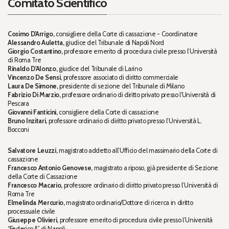
Comitato Scientifico
Cosimo D'Arrigo,
consigliere della Corte di cassazione - Coordinatore
Alessandro Auletta,
giudice del Tribunale di Napoli Nord
Giorgio Costantino,
professore emerito di procedura civile presso l’Università
di Roma Tre
Rinaldo D'Alonzo,
giudice del Tribunale di Larino
Vincenzo De Sensi,
professore associato di diritto commerciale
Laura De Simone,
presidente di sezione del Tribunale di Milano
Fabrizio Di Marzio,
professore ordinario di diritto privato presso l'Università di
Pescara
Giovanni Fanticini,
consigliere della Corte di cassazione
Bruno Inzitari,
professore ordinario di diritto privato presso l’Università L.
Bocconi
Salvatore Leuzzi,
magistrato addetto all’Ufficio del massimario della Corte di
cassazione
Francesco Antonio Genovese,
magistrato a riposo, già presidente di Sezione
della Corte di Cassazione
Francesco Macario,
professore ordinario di diritto privato presso l’Università di
Roma Tre
Elmelinda Mercurio,
magistrato ordinario/Dottore di ricerca in diritto
processuale civile
Giuseppe Olivieri,
professore emerito di procedura civile presso l’Università
“Federico II” di Napoli