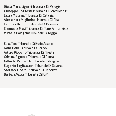
Giulia Maria Lignani
Tribunale Di Perugia
Giuseppe Lo Presti
Tribunale Di Barcellona P.G.
Laura Messina
Tribunale Di Catania
Alessandra Migliorino
Tribunale Di Pisa
Fabrizio Minutoli
Tribunale Di Palermo
Emanuela Musi
Tribunale Di Torre Annunziata
Michele Palagano
Tribunale Di Foggia
Elisa Tosi
Tribunale Di Busto Arsizio
Ivana Peila
Tribunale Di Torino
Arturo Picciotto
Tribunale Di Trieste
Cristina Pigozzo
Tribunale Di Roma
Gilberto Rapisarda
Tribunale Di Ragusa
Eugenio Tagliasacchi
Tribunale Di Savona
Stefano Tiberti
Tribunale Di Piacenza
Barbara Vacca
Tribunale Di Forlì