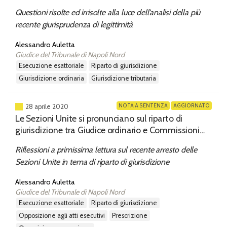
Questioni risolte ed irrisolte alla luce dell’analisi della più
recente giurisprudenza di legittimità
Alessandro Auletta
Giudice del Tribunale di Napoli Nord
esecuzione esattoriale
riparto di giurisdizione
giurisdizione ordinaria
giurisdizione tributaria
NOTA A SENTENZA
AGGIORNATO
28 aprile 2020
Le Sezioni Unite si pronunciano sul riparto di
giurisdizione tra Giudice ordinario e Commissioni
tributarie in tema di esecuzione esattoriale (a
Riflessioni a primissima lettura sul recente arresto delle
margine di Cass. S.U., 14.4.2020, n. 7822)
Sezioni Unite in tema di riparto di giurisdizione
Alessandro Auletta
Giudice del Tribunale di Napoli Nord
esecuzione esattoriale
riparto di giurisdizione
opposizione agli atti esecutivi
prescrizione