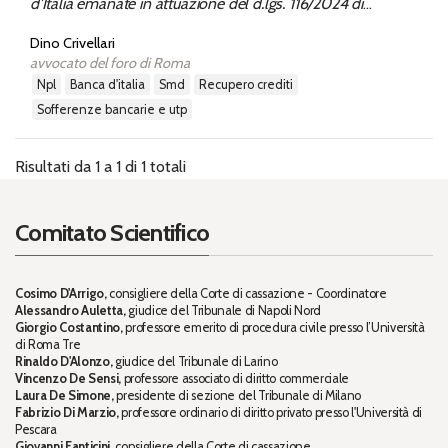
d'Italia emanate in attuazione del d.lgs. 116/2024 di
recepimento della Direttiva SMD
Dino Crivellari
avvocato del foro di Roma
npl
banca d'italia
smd
recupero crediti
sofferenze bancarie e utp
Risultati da 1 a 1 di 1 totali
Comitato Scientifico
Cosimo D'Arrigo,
consigliere della Corte di cassazione - Coordinatore
Alessandro Auletta,
giudice del Tribunale di Napoli Nord
Giorgio Costantino,
professore emerito di procedura civile presso l’Università
di Roma Tre
Rinaldo D'Alonzo,
giudice del Tribunale di Larino
Vincenzo De Sensi,
professore associato di diritto commerciale
Laura De Simone,
presidente di sezione del Tribunale di Milano
Fabrizio Di Marzio,
professore ordinario di diritto privato presso l'Università di
Pescara
Giovanni Fanticini,
consigliere della Corte di cassazione