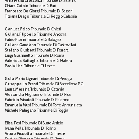
Anna Maria Crescenzi
Tribunale Di Salerno
Chiara Cutolo
Tribunale Di Bari
Francesco De Giorgi
Tribunale Di Sassari
Tiziana Drago
Tribunale Di Reggio Calabria
Gianluca Falco
Tribunale Di Chieti
Giuliana Filippello
Tribunale Ancona
Fabio Florini
Tribunale Di Bologna
Giuliana Gaudiano
Tribunale Di Castrovillari
Stefano Giusberti
Tribunale Di Ferrara
Luigi Guariniello
Tribunale Di Roma
Valeria La Battaglia
Tribunale Di Matera
Paola Liaci
Tribunale Di Lecce
Giulia Maria Lignani
Tribunale Di Perugia
Giuseppe Lo Presti
Tribunale Di Barcellona P.G.
Laura Messina
Tribunale Di Catania
Alessandra Migliorino
Tribunale Di Pisa
Fabrizio Minutoli
Tribunale Di Palermo
Emanuela Musi
Tribunale Di Torre Annunziata
Michele Palagano
Tribunale Di Foggia
Elisa Tosi
Tribunale Di Busto Arsizio
Ivana Peila
Tribunale Di Torino
Arturo Picciotto
Tribunale Di Trieste
Cristina Pigozzo
Tribunale Di Roma