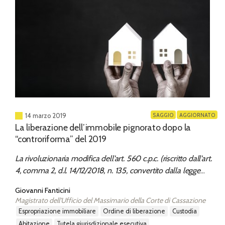
SAGGIO
AGGIORNATO
14 marzo 2019
La liberazione dell’immobile pignorato dopo la
“controriforma” del 2019
La rivoluzionaria modifica dell’art. 560 c.p.c. (riscritto dall’art.
4, comma 2, d.l. 14/12/2018, n. 135, convertito dalla legge
11/2/2019, n. 12): “un passo avanti e due indietro” in tema di
Giovanni Fanticini
efficienza, efficacia e celerità delle espropriazioni immobiliari
Magistrato dell'Ufficio del Massimario della Corte di Cassazione
espropriazione immobiliare
ordine di liberazione
custodia
abitazione
tutela giurisdizionale esecutiva