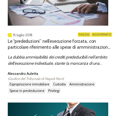
SAGGIO
AGGIORNATO
15 luglio 2018
Le “prededuzioni” nell’esecuzione forzata, con
particolare riferimento alle spese di amministrazione
e gestione del bene pignorato
La dubbia ammissibilità dei crediti prededucibili nell’ambito
dell’esecuzione individuale, stante la mancanza di una
disciplina ad hoc, come quella contenuta nella legge
Alessandro Auletta
fallimentare; contestualizzazione della questione generale
Giudice del Tribunale di Napoli Nord
quanto alle spese di custodia
espropriazione immobiliare
custodia
amministrazione
spese in prededuzione
privilegi