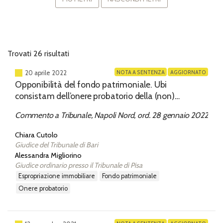
Trovati 26 risultati
NOTA A SENTENZA
AGGIORNATO
20 aprile 2022
Opponibilità del fondo patrimoniale. Ubi
consistam dell’onere probatorio della (non)
inerenza del debito al soddisfacimento dei bisogni
Commento a Tribunale, Napoli Nord, ord. 28 gennaio 2022
della famiglia alla luce di cass., 08 Febbraio 2021, n.
2904
Chiara Cutolo
Giudice del Tribunale di Bari
Alessandra Migliorino
Giudice ordinario presso il Tribunale di Pisa
espropriazione immobiliare
fondo patrimoniale
onere probatorio