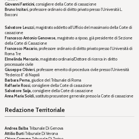
Giovanni Fanticini,
consigliere della Corte di cassazione
Bruno Inzitari,
professore ordinario di diritto privato presso l’Università L.
Bocconi
Salvatore Leuzzi,
magistrato addetto all’Ufficio del massimario della Corte di
cassazione
Francesco Antonio Genovese,
magistrato a riposo, già presidente di Sezione
della Corte di Cassazione
Francesco Macario,
professore ordinario di diritto privato presso l’Università di
Roma Tre
Elmelinda Mercurio,
magistrato ordinario/Dottore di ricerca in diritto
processuale civile
Giuseppe Olivieri,
professore emerito di procedura civile presso l’Università
“Federico II” di Napoli
Barbara Perna,
giudice del Tribunale di Roma
Raffaele Rossi,
consigliere della Corte di cassazione
Salvatore Saija,
consigliere della Corte di cassazione
Anna Maria Soldi,
sostituto procuratore generale presso la Corte di cassazione
Redazione Territoriale
Andrea Balba
Tribunale Di Genova
Attilio Burti
Tribunale Di Verona
Chiara Comune
Tribunale Di Torino