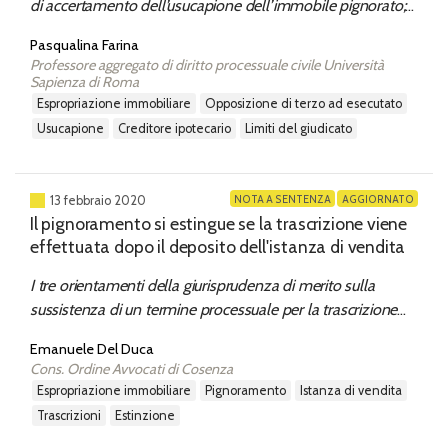
di accertamento dell’usucapione dell’immobile pignorato;
pertanto la sentenza di usucapione non è opponibile al
Pasqualina Farina
suddetto creditore se pretermesso, né vincola la decisione
Professore aggregato di diritto processuale civile Università
del giudice dell’opposizione ex art. 619 c.p.c. che può
Sapienza di Roma
prudentemente apprezzarla quale mero elemento di
espropriazione immobiliare
opposizione di terzo ad esecutato
prova.
usucapione
creditore ipotecario
limiti del giudicato
NOTA A SENTENZA
AGGIORNATO
13 febbraio 2020
Il pignoramento si estingue se la trascrizione viene
effettuata dopo il deposito dell'istanza di vendita
I tre orientamenti della giurisprudenza di merito sulla
sussistenza di un termine processuale per la trascrizione
del pignoramento
Emanuele Del Duca
Cons. Ordine Avvocati di Cosenza
espropriazione immobiliare
pignoramento
istanza di vendita
trascrizioni
estinzione