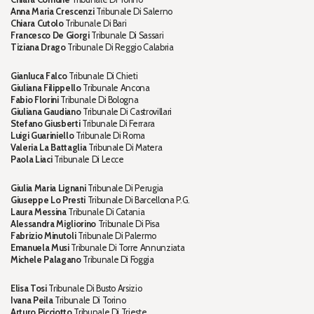
Anna Maria Crescenzi
Tribunale Di Salerno
Chiara Cutolo
Tribunale Di Bari
Francesco De Giorgi
Tribunale Di Sassari
Tiziana Drago
Tribunale Di Reggio Calabria
Gianluca Falco
Tribunale Di Chieti
Giuliana Filippello
Tribunale Ancona
Fabio Florini
Tribunale Di Bologna
Giuliana Gaudiano
Tribunale Di Castrovillari
Stefano Giusberti
Tribunale Di Ferrara
Luigi Guariniello
Tribunale Di Roma
Valeria La Battaglia
Tribunale Di Matera
Paola Liaci
Tribunale Di Lecce
Giulia Maria Lignani
Tribunale Di Perugia
Giuseppe Lo Presti
Tribunale Di Barcellona P.G.
Laura Messina
Tribunale Di Catania
Alessandra Migliorino
Tribunale Di Pisa
Fabrizio Minutoli
Tribunale Di Palermo
Emanuela Musi
Tribunale Di Torre Annunziata
Michele Palagano
Tribunale Di Foggia
Elisa Tosi
Tribunale Di Busto Arsizio
Ivana Peila
Tribunale Di Torino
Arturo Picciotto
Tribunale Di Trieste