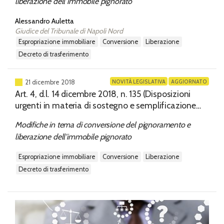
liberazione dell’immobile pignorato
Alessandro Auletta
Giudice del Tribunale di Napoli Nord
espropriazione immobiliare
conversione
liberazione
decreto di trasferimento
NOVITÀ LEGISLATIVA
AGGIORNATO
21 dicembre 2018
Art. 4, d.l. 14 dicembre 2018, n. 135 (Disposizioni
urgenti in materia di sostegno e semplificazione
per le imprese e la pubblica amministrazione che
Modifiche in tema di conversione del pignoramento e
ha introdotto alcune modifiche al Codice di
liberazione dell'immobile pignorato
procedura civile.
espropriazione immobiliare
conversione
liberazione
decreto di trasferimento