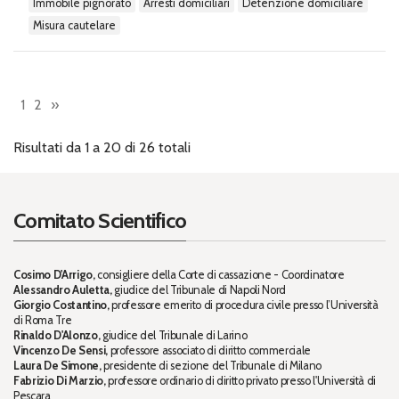
immobile pignorato
arresti domiciliari
detenzione domiciliare
misura cautelare
1
2
»
Risultati da 1 a 20 di 26 totali
Comitato Scientifico
Cosimo D'Arrigo,
consigliere della Corte di cassazione - Coordinatore
Alessandro Auletta,
giudice del Tribunale di Napoli Nord
Giorgio Costantino,
professore emerito di procedura civile presso l’Università
di Roma Tre
Rinaldo D'Alonzo,
giudice del Tribunale di Larino
Vincenzo De Sensi,
professore associato di diritto commerciale
Laura De Simone,
presidente di sezione del Tribunale di Milano
Fabrizio Di Marzio,
professore ordinario di diritto privato presso l'Università di
Pescara