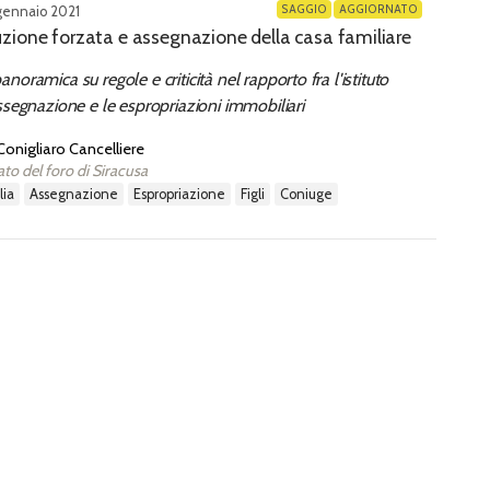
SAGGIO
AGGIORNATO
gennaio 2021
zione forzata e assegnazione della casa familiare
noramica su regole e criticità nel rapporto fra l'istituto
ssegnazione e le espropriazioni immobiliari
Conigliaro Cancelliere
to del foro di Siracusa
lia
assegnazione
espropriazione
figli
coniuge