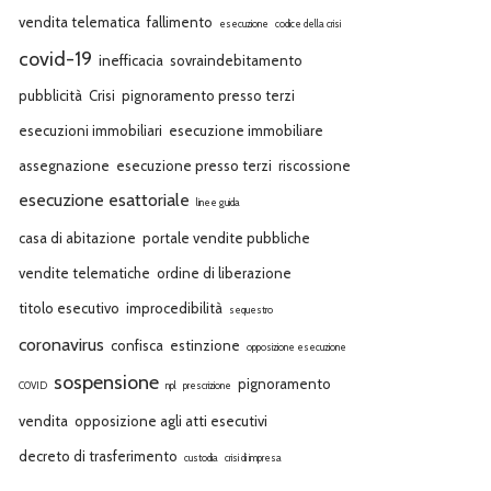
vendita telematica
fallimento
esecuzione
codice della crisi
covid-19
inefficacia
sovraindebitamento
pubblicità
Crisi
pignoramento presso terzi
esecuzioni immobiliari
esecuzione immobiliare
assegnazione
esecuzione presso terzi
riscossione
esecuzione esattoriale
linee guida
casa di abitazione
portale vendite pubbliche
vendite telematiche
ordine di liberazione
titolo esecutivo
improcedibilità
sequestro
coronavirus
confisca
estinzione
opposizione esecuzione
sospensione
pignoramento
COVID
npl
prescrizione
vendita
opposizione agli atti esecutivi
decreto di trasferimento
custodia
crisi di impresa