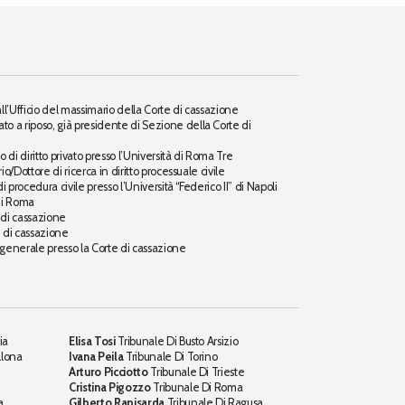
ll’Ufficio del massimario della Corte di cassazione
ato a riposo, già presidente di Sezione della Corte di
 di diritto privato presso l’Università di Roma Tre
o/Dottore di ricerca in diritto processuale civile
 procedura civile presso l’Università “Federico II” di Napoli
di Roma
 di cassazione
e di cassazione
 generale presso la Corte di cassazione
ia
Elisa Tosi
Tribunale Di Busto Arsizio
llona
Ivana Peila
Tribunale Di Torino
Arturo Picciotto
Tribunale Di Trieste
Cristina Pigozzo
Tribunale Di Roma
a
Gilberto Rapisarda
Tribunale Di Ragusa