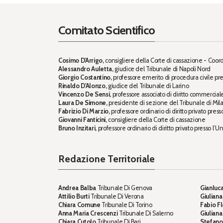
Comitato Scientifico
Cosimo D'Arrigo,
consigliere della Corte di cassazione - Coor
Alessandro Auletta,
giudice del Tribunale di Napoli Nord
Giorgio Costantino,
professore emerito di procedura civile pre
Rinaldo D'Alonzo,
giudice del Tribunale di Larino
Vincenzo De Sensi,
professore associato di diritto commercial
Laura De Simone,
presidente di sezione del Tribunale di Mil
Fabrizio Di Marzio,
professore ordinario di diritto privato press
Giovanni Fanticini,
consigliere della Corte di cassazione
Bruno Inzitari,
professore ordinario di diritto privato presso l’Un
Redazione Territoriale
Andrea Balba
Tribunale Di Genova
Gianluca
Attilio Burti
Tribunale Di Verona
Giuliana
Chiara Comune
Tribunale Di Torino
Fabio Fl
Anna Maria Crescenzi
Tribunale Di Salerno
Giulian
Chiara Cutolo
Tribunale Di Bari
Stefano