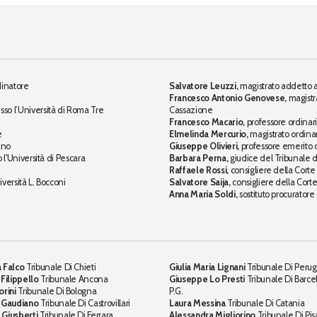
dinatore
Salvatore Leuzzi,
magistrato addetto a
Francesco Antonio Genovese,
magistr
sso l’Università di Roma Tre
Cassazione
Francesco Macario,
professore ordinario
e
Elmelinda Mercurio,
magistrato ordinari
ano
Giuseppe Olivieri,
professore emerito di
o l'Università di Pescara
Barbara Perna,
giudice del Tribunale 
Raffaele Rossi,
consigliere della Corte
iversità L. Bocconi
Salvatore Saija,
consigliere della Cort
Anna Maria Soldi,
sostituto procuratore
 Falco
Tribunale Di Chieti
Giulia Maria Lignani
Tribunale Di Perug
 Filippello
Tribunale Ancona
Giuseppe Lo Presti
Tribunale Di Barce
orini
Tribunale Di Bologna
P.G.
a Gaudiano
Tribunale Di Castrovillari
Laura Messina
Tribunale Di Catania
 Giusberti
Tribunale Di Ferrara
Alessandra Migliorino
Tribunale Di Pis