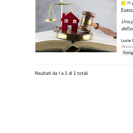
19 
Esecu
Una pa
dell'a
Lucia 
Avvoca
famig
Risultati da 1 a 2 di 2 totali