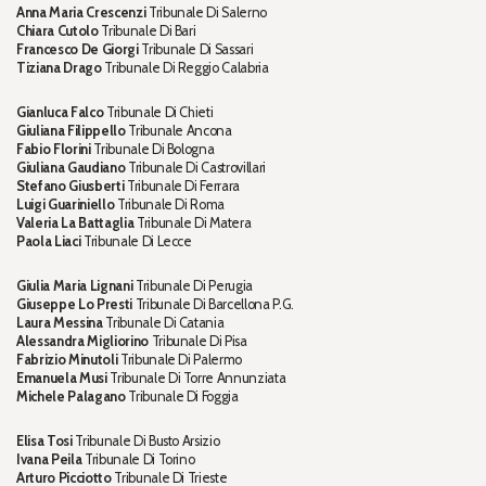
Anna Maria Crescenzi
Tribunale Di Salerno
Chiara Cutolo
Tribunale Di Bari
Francesco De Giorgi
Tribunale Di Sassari
Tiziana Drago
Tribunale Di Reggio Calabria
Gianluca Falco
Tribunale Di Chieti
Giuliana Filippello
Tribunale Ancona
Fabio Florini
Tribunale Di Bologna
Giuliana Gaudiano
Tribunale Di Castrovillari
Stefano Giusberti
Tribunale Di Ferrara
Luigi Guariniello
Tribunale Di Roma
Valeria La Battaglia
Tribunale Di Matera
Paola Liaci
Tribunale Di Lecce
Giulia Maria Lignani
Tribunale Di Perugia
Giuseppe Lo Presti
Tribunale Di Barcellona P.G.
Laura Messina
Tribunale Di Catania
Alessandra Migliorino
Tribunale Di Pisa
Fabrizio Minutoli
Tribunale Di Palermo
Emanuela Musi
Tribunale Di Torre Annunziata
Michele Palagano
Tribunale Di Foggia
Elisa Tosi
Tribunale Di Busto Arsizio
Ivana Peila
Tribunale Di Torino
Arturo Picciotto
Tribunale Di Trieste