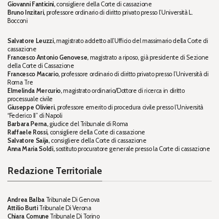
Giovanni Fanticini,
consigliere della Corte di cassazione
Bruno Inzitari,
professore ordinario di diritto privato presso l’Università L.
Bocconi
Salvatore Leuzzi,
magistrato addetto all’Ufficio del massimario della Corte di
cassazione
Francesco Antonio Genovese,
magistrato a riposo, già presidente di Sezione
della Corte di Cassazione
Francesco Macario,
professore ordinario di diritto privato presso l’Università di
Roma Tre
Elmelinda Mercurio,
magistrato ordinario/Dottore di ricerca in diritto
processuale civile
Giuseppe Olivieri,
professore emerito di procedura civile presso l’Università
“Federico II” di Napoli
Barbara Perna,
giudice del Tribunale di Roma
Raffaele Rossi,
consigliere della Corte di cassazione
Salvatore Saija,
consigliere della Corte di cassazione
Anna Maria Soldi,
sostituto procuratore generale presso la Corte di cassazione
Redazione Territoriale
Andrea Balba
Tribunale Di Genova
Attilio Burti
Tribunale Di Verona
Chiara Comune
Tribunale Di Torino