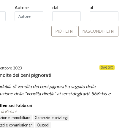
Autore
dal
al
PIÙ FILTRI
NASCONDI FILTRI
SAGGIO
ottobre 2023
ndite dei beni pignorati
alità di vendita dei beni pignorati a seguito della
uzione della “vendita diretta” ai sensi degli artt. 568-bis e
s cod. proc. civ.
 Bernardi Fabbrani
 di Rimini
uzione immobiliare
garanzie e privilegi
gati e commissionari
custodi