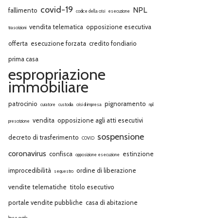
covid-19
NPL
fallimento
codice della crisi
esecuzione
vendita telematica
opposizione esecutiva
trascrizioni
offerta
esecuzione forzata
credito fondiario
prima casa
espropriazione
immobiliare
patrocinio
pignoramento
curatore
custodia
crisi di impresa
npl
vendita
opposizione agli atti esecutivi
prescrizione
sospensione
decreto di trasferimento
COVID
coronavirus
confisca
estinzione
opposizione esecuzione
improcedibilità
ordine di liberazione
sequestro
vendite telematiche
titolo esecutivo
portale vendite pubbliche
casa di abitazione
linee guida