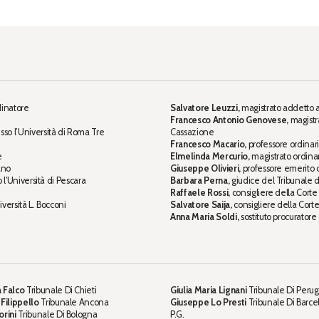
dinatore
Salvatore Leuzzi,
magistrato addetto a
Francesco Antonio Genovese,
magistr
sso l’Università di Roma Tre
Cassazione
Francesco Macario,
professore ordinario
e
Elmelinda Mercurio,
magistrato ordinari
ano
Giuseppe Olivieri,
professore emerito di
o l'Università di Pescara
Barbara Perna,
giudice del Tribunale 
Raffaele Rossi,
consigliere della Corte
iversità L. Bocconi
Salvatore Saija,
consigliere della Cort
Anna Maria Soldi,
sostituto procuratore
 Falco
Tribunale Di Chieti
Giulia Maria Lignani
Tribunale Di Perug
 Filippello
Tribunale Ancona
Giuseppe Lo Presti
Tribunale Di Barce
orini
Tribunale Di Bologna
P.G.