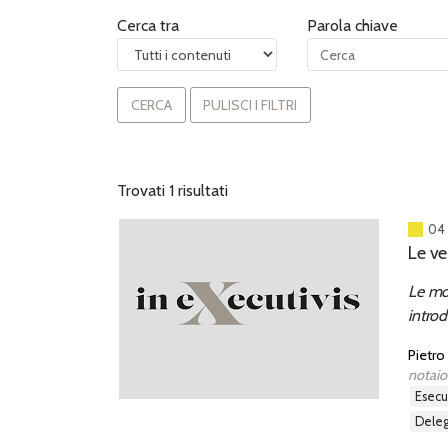
Cerca tra
Parola chiave
CERCA
PULISCI I FILTRI
Trovati 1 risultati
04 
Le ve
Le mod
introd
569-bi
Pietro
notaio
esec
dele