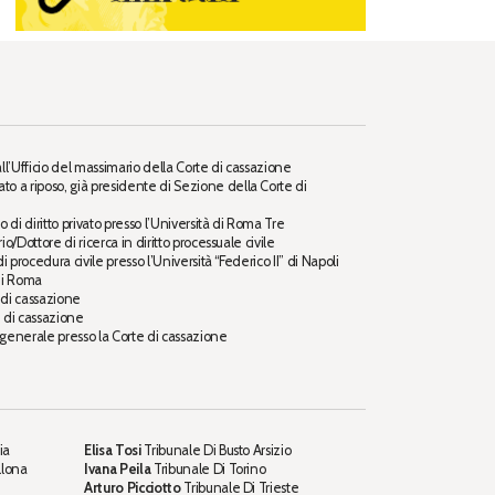
ll’Ufficio del massimario della Corte di cassazione
ato a riposo, già presidente di Sezione della Corte di
 di diritto privato presso l’Università di Roma Tre
o/Dottore di ricerca in diritto processuale civile
 procedura civile presso l’Università “Federico II” di Napoli
di Roma
 di cassazione
e di cassazione
 generale presso la Corte di cassazione
ia
Elisa Tosi
Tribunale Di Busto Arsizio
llona
Ivana Peila
Tribunale Di Torino
Arturo Picciotto
Tribunale Di Trieste