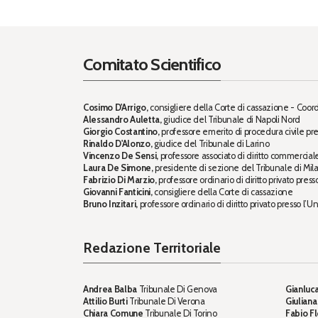
Comitato Scientifico
Cosimo D'Arrigo,
consigliere della Corte di cassazione - Coor
Alessandro Auletta,
giudice del Tribunale di Napoli Nord
Giorgio Costantino,
professore emerito di procedura civile pre
Rinaldo D'Alonzo,
giudice del Tribunale di Larino
Vincenzo De Sensi,
professore associato di diritto commercial
Laura De Simone,
presidente di sezione del Tribunale di Mil
Fabrizio Di Marzio,
professore ordinario di diritto privato press
Giovanni Fanticini,
consigliere della Corte di cassazione
Bruno Inzitari,
professore ordinario di diritto privato presso l’Un
Redazione Territoriale
Andrea Balba
Tribunale Di Genova
Gianluca
Attilio Burti
Tribunale Di Verona
Giuliana
Chiara Comune
Tribunale Di Torino
Fabio Fl